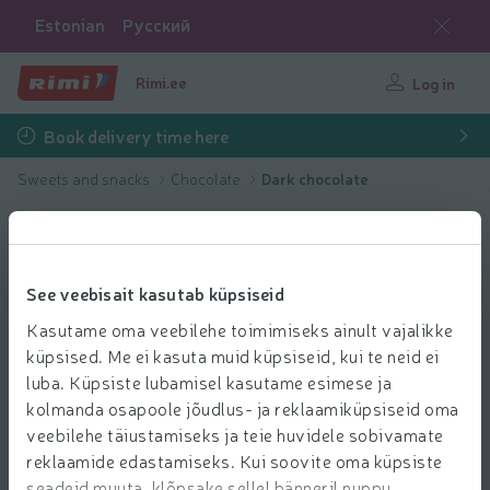
Estonian
Русский
Rimi.ee
Log in
Book delivery time here
Sweets and snacks
Chocolate
Dark chocolate
See veebisait kasutab küpsiseid
Kasutame oma veebilehe toimimiseks ainult vajalikke
küpsised. Me ei kasuta muid küpsiseid, kui te neid ei
luba. Küpsiste lubamisel kasutame esimese ja
kolmanda osapoole jõudlus- ja reklaamiküpsiseid oma
veebilehe täiustamiseks ja teie huvidele sobivamate
reklaamide edastamiseks. Kui soovite oma küpsiste
seadeid muuta, klõpsake sellel bänneril nuppu