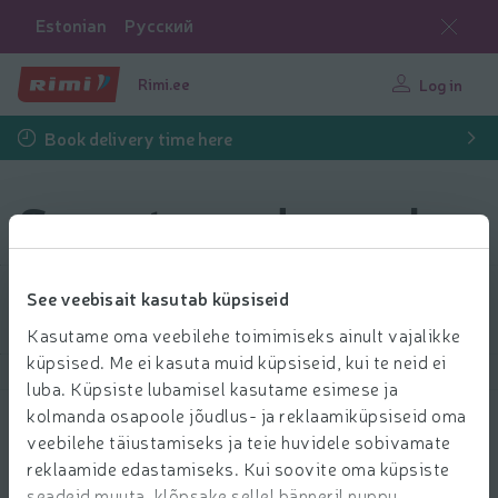
Estonian
Русский
Rimi.ee
Log in
Book delivery time here
Sweets and snacks
See veebisait kasutab küpsiseid
Filter products
Kasutame oma veebilehe toimimiseks ainult vajalikke
küpsised. Me ei kasuta muid küpsiseid, kui te neid ei
Show products
40
Sort
luba. Küpsiste lubamisel kasutame esimese ja
kolmanda osapoole jõudlus- ja reklaamiküpsiseid oma
veebilehe täiustamiseks ja teie huvidele sobivamate
Šokolaadimuna Kinder Joy 20g
reklaamide edastamiseks. Kui soovite oma küpsiste
1.59 € per pcs.
1
59
Price per unit: 79,50 €/kg
79,50 €/kg
seadeid muuta, klõpsake sellel bänneril nuppu
€/pcs.