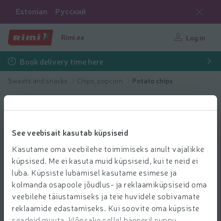
Estonian
Русский
Rimi.ee
Log in
Book delivery time here
Sweets and snacks
Chips, popcorn
Potato chips
See veebisait kasutab küpsiseid
Kasutame oma veebilehe toimimiseks ainult vajalikke
küpsised. Me ei kasuta muid küpsiseid, kui te neid ei
luba. Küpsiste lubamisel kasutame esimese ja
kolmanda osapoole jõudlus- ja reklaamiküpsiseid oma
veebilehe täiustamiseks ja teie huvidele sobivamate
reklaamide edastamiseks. Kui soovite oma küpsiste
seadeid muuta, klõpsake sellel bänneril nuppu