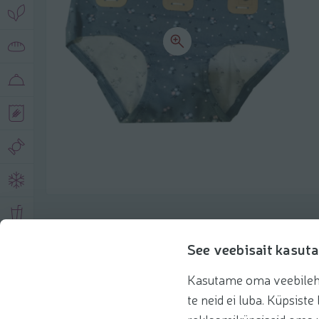
Product description
See veebisait kasuta
Kasutame oma veebilehe 
Basic information
Recommendations
te neid ei luba. Küpsis