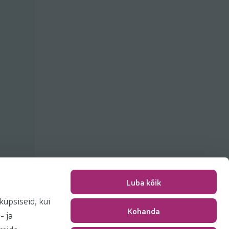
Luba kõik
üpsiseid, kui
Kohanda
Packing fee
0,00 €
- ja
Total
0,00 €