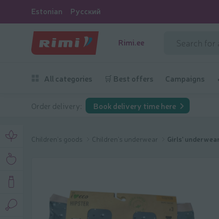
Estonian
Русский
Rimi.ee
All categories
🛒 Best offers
Campaigns
Order delivery:
Book delivery time here
Children's goods
Children's underwear
Girls' underwea