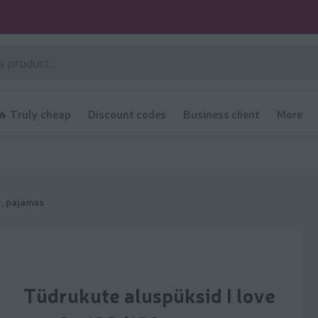
🔥 Truly cheap
Discount codes
Business client
More
r, pajamas
Tüdrukute aluspüksid I love