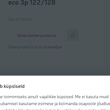
eco 3p 122/128
Out of stock!
Add to favorites
Show similar products
Other products from
I Love Eco
b küpsiseid
toimimiseks ainult vajalikke küpsised. Me ei kasuta muid k
te lubamisel kasutame esimese ja kolmanda osapoole jõudlus