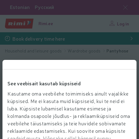
Estonian
Русский
Rimi.ee
Log in
Book delivery time here
Household and leisure goods
Wardrobe goods
Pantyhose
See veebisait kasutab küpsiseid
Kasutame oma veebilehe toimimiseks ainult vajalikke
küpsised. Me ei kasuta muid küpsiseid, kui te neid ei
luba. Küpsiste lubamisel kasutame esimese ja
kolmanda osapoole jõudlus- ja reklaamiküpsiseid oma
veebilehe täiustamiseks ja teie huvidele sobivamate
reklaamide edastamiseks. Kui soovite oma küpsiste
seadeid muuta, klõpsake sellel bänneril nuppu