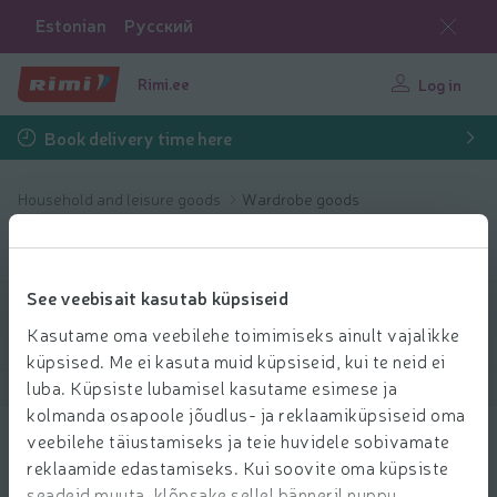
Estonian
Русский
Rimi.ee
Log in
Book delivery time here
Household and leisure goods
Wardrobe goods
Wardrobe goods
See veebisait kasutab küpsiseid
Filter products
Kasutame oma veebilehe toimimiseks ainult vajalikke
küpsised. Me ei kasuta muid küpsiseid, kui te neid ei
luba. Küpsiste lubamisel kasutame esimese ja
Show products
40
Sort
kolmanda osapoole jõudlus- ja reklaamiküpsiseid oma
veebilehe täiustamiseks ja teie huvidele sobivamate
Tüd sukkpük Favorite 40d 51124 col 11-
reklaamide edastamiseks. Kui soovite oma küpsiste
12
seadeid muuta, klõpsake sellel bänneril nuppu