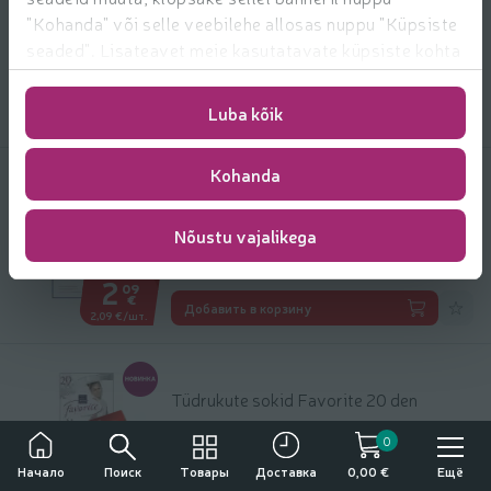
"Kohanda" või selle veebilehe allosas nuppu "Küpsiste
Näht.aluspesu Mywear 2pk M roosa
seaded". Lisateavet meie kasutatavate küpsiste kohta
8.99 € за шт.
8
99
Цена за единицу: 4,50 €/шт.
4,50 €/шт.
-40%
€/шт.
leiate
https://www.rimi.ee/privaatsuspoliitika/kasutaja/
5
39
Добави
€
Luba kõik
Добавить в корзину
2,70 €/шт.
Kohanda
Tüd sukkpük Favorite 40d 51124 col 11-
12
Nõustu vajalikega
3.49 € за шт.
3
49
Цена за единицу: 3,49 €/шт.
3,49 €/шт.
-40%
€/шт.
2
09
Добави
€
Добавить в корзину
2,09 €/шт.
Tüdrukute sokid Favorite 20 den
1.99 € за шт.
1
99
Цена за единицу: 1,99 €/шт.
1,99 €/шт.
0
-40%
€/шт.
Употребление алкоголя вредит вашему здоровью
1
19
Поиск
Товары
Ещё
Начало
Доставка
0,00 €
Продажа, покупка и передача алкоголя несовершеннолетним лицам
Добави
€
Добавить в корзину
запрещена.