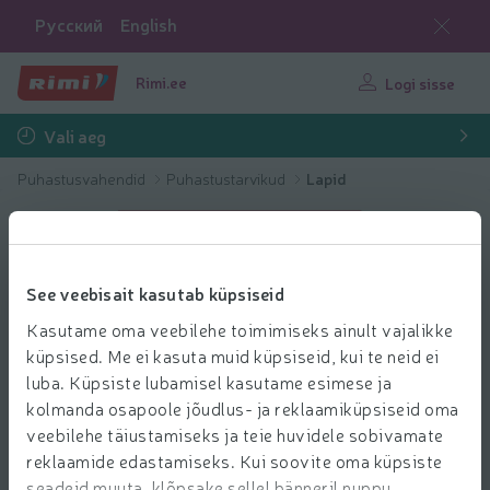
Русский
English
Rimi.ee
Logi sisse
Vali aeg
Puhastusvahendid
Puhastustarvikud
Lapid
See veebisait kasutab küpsiseid
Kasutame oma veebilehe toimimiseks ainult vajalikke
küpsised. Me ei kasuta muid küpsiseid, kui te neid ei
luba. Küpsiste lubamisel kasutame esimese ja
kolmanda osapoole jõudlus- ja reklaamiküpsiseid oma
veebilehe täiustamiseks ja teie huvidele sobivamate
reklaamide edastamiseks. Kui soovite oma küpsiste
seadeid muuta, klõpsake sellel bänneril nuppu