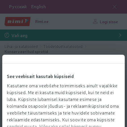
Русский
English
Rimi.ee
Logi sisse
Vali aeg
Liha- ja kalatooted
Töödeldud kalatooted
Konserveeritud sprotid
See veebisait kasutab küpsiseid
Kasutame oma veebilehe toimimiseks ainult vajalikke
küpsised. Me ei kasuta muid küpsiseid, kui te neid ei
luba. Küpsiste lubamisel kasutame esimese ja
kolmanda osapoole jõudlus- ja reklaamiküpsiseid oma
veebilehe täiustamiseks ja teie huvidele sobivamate
reklaamide edastamiseks. Kui soovite oma küpsiste
seadeid muuta, klõpsake sellel bänneril nuppu