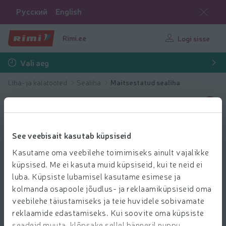
Русский
English
Rimi.ee
Logi sisse
Vali aeg
Liha- ja kalatooted
Sealiha
Maitsestatud sealiha
See veebisait kasutab küpsiseid
Kasutame oma veebilehe toimimiseks ainult vajalikke
küpsised. Me ei kasuta muid küpsiseid, kui te neid ei
luba. Küpsiste lubamisel kasutame esimese ja
kolmanda osapoole jõudlus- ja reklaamiküpsiseid oma
veebilehe täiustamiseks ja teie huvidele sobivamate
reklaamide edastamiseks. Kui soovite oma küpsiste
seadeid muuta, klõpsake sellel bänneril nuppu