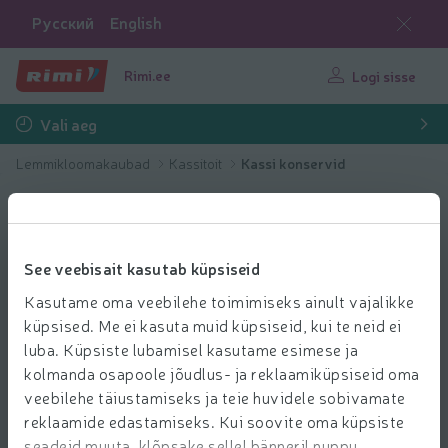
Русский
English
Rimi.ee
Logi sisse
Vali aeg
Lemmikloomakaubad
Kassitoit
Kassi konservid
See veebisait kasutab küpsiseid
Kasutame oma veebilehe toimimiseks ainult vajalikke
küpsised. Me ei kasuta muid küpsiseid, kui te neid ei
luba. Küpsiste lubamisel kasutame esimese ja
kolmanda osapoole jõudlus- ja reklaamiküpsiseid oma
veebilehe täiustamiseks ja teie huvidele sobivamate
reklaamide edastamiseks. Kui soovite oma küpsiste
seadeid muuta, klõpsake sellel bänneril nuppu