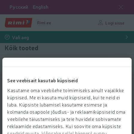
Русский
English
Rimi.ee
Logi sisse
Vali aeg
Kõik tooted
Filtreeri tooteid
See veebisait kasutab küpsiseid
Näita tooteid
40
Sorteeri
Kasutame oma veebilehe toimimiseks ainult vajalikke
küpsised. Me ei kasuta muid küpsiseid, kui te neid ei
Kassisööt One Adult kanaga 4x85g
luba. Küpsiste lubamisel kasutame esimese ja
1.99 € per tk
1
kolmanda osapoole jõudlus- ja reklaamiküpsiseid oma
99
2,99€
Hind ühiku kohta: 5,85 €/kg
Tavahind: 2,99 €
5,85 €/kg
€/tk
veebilehe täiustamiseks ja teie huvidele sobivamate
Lisa l
reklaamide edastamiseks. Kui soovite oma küpsiste
Lisa ostukorvi
seadeid muuta, klõpsake sellel bänneril nuppu