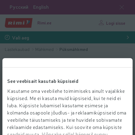
Русский
English
Rimi.ee
Logi sisse
Vali aeg
Lastekaubad
Mähkmed
Püksmähkmed
See veebisait kasutab küpsiseid
Kasutame oma veebilehe toimimiseks ainult vajalikke
küpsised. Me ei kasuta muid küpsiseid, kui te neid ei
luba. Küpsiste lubamisel kasutame esimese ja
kolmanda osapoole jõudlus- ja reklaamiküpsiseid oma
veebilehe täiustamiseks ja teie huvidele sobivamate
reklaamide edastamiseks. Kui soovite oma küpsiste
seadeid muuta, klõpsake sellel bänneril nuppu