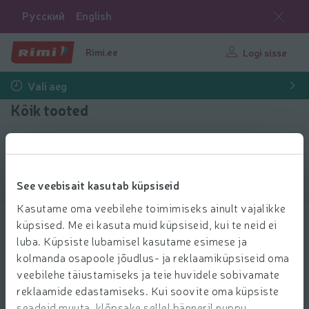
Русский
English
Rimi.ee
Logi sisse
Vali aeg
Kõik tooted
Filtreeri tooteid
See veebisait kasutab küpsiseid
Näita tooteid
40
Sorteeri
Kasutame oma veebilehe toimimiseks ainult vajalikke
küpsised. Me ei kasuta muid küpsiseid, kui te neid ei
Niisked salvrätikud Huggies Pure 3 x
luba. Küpsiste lubamisel kasutame esimese ja
48tk
kolmanda osapoole jõudlus- ja reklaamiküpsiseid oma
3.49 € per tk
3
49
veebilehe täiustamiseks ja teie huvidele sobivamate
Hind ühiku kohta: 0,02 €/tk
0,02 €/tk
€/tk
reklaamide edastamiseks. Kui soovite oma küpsiste
Lisa l
seadeid muuta, klõpsake sellel bänneril nuppu
Lisa ostukorvi