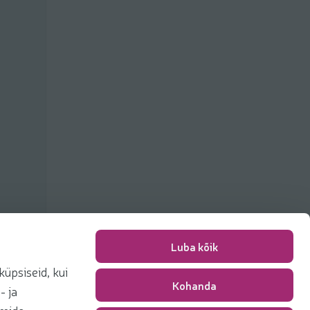
Luba kõik
üpsiseid, kui
Kohanda
Pakkimise tasu
0,00 €
- ja
Kokku
0,00 €