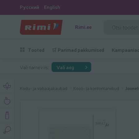
Русский
English
Rimi.ee
Tooted
🛒 Parimad pakkumised
Kampaania
Vali tarneviis:
Vali aeg
Kodu- ja vabaajakaubad
Kooli- ja kontoritarvikud
Joonel