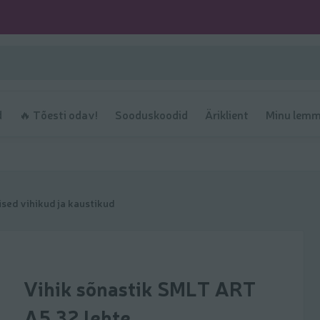
d
🔥 Tõesti odav!
Sooduskoodid
Äriklient
Minu lemm
ised vihikud ja kaustikud
Vihik sõnastik SMLT ART
A5 32 lehte