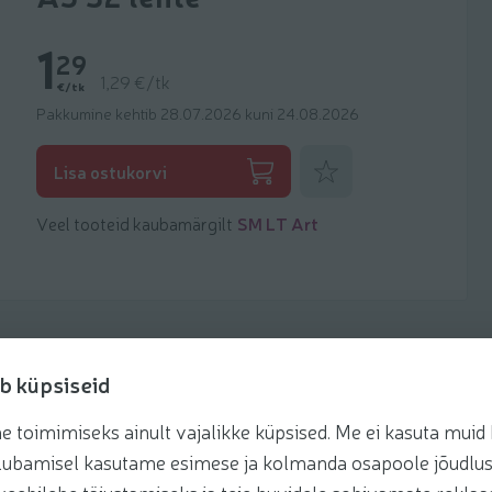
1
29
1,29 €/tk
€/tk
Pakkumine kehtib 28.07.2026 kuni 24.08.2026
Lisa lemmikuks
Lisa ostukorvi
Veel tooteid kaubamärgilt
SM LT Art
b küpsiseid
toimimiseks ainult vajalikke küpsised. Me ei kasuta muid k
te lubamisel kasutame esimese ja kolmanda osapoole jõudlus