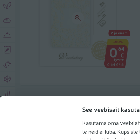
2 ja enam
-50%
0
64
€
1,29 €
0,64 €/tk
Toote andmed
See veebisait kasuta
Kasutame oma veebilehe 
Tooteinfo
Soovitatud tooted
te neid ei luba. Küpsis