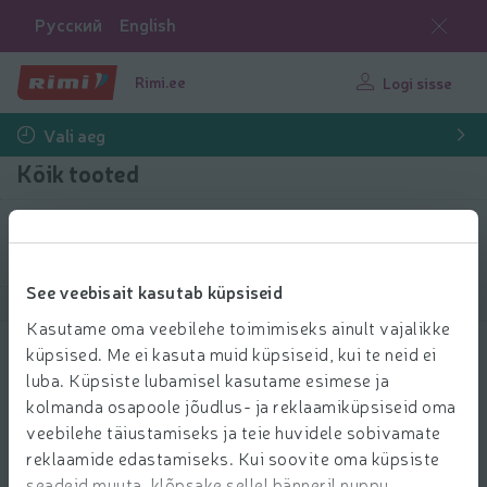
Русский
English
Rimi.ee
Logi sisse
Vali aeg
Kõik tooted
Filtreeri tooteid
See veebisait kasutab küpsiseid
Näita tooteid
40
Sorteeri
Kasutame oma veebilehe toimimiseks ainult vajalikke
küpsised. Me ei kasuta muid küpsiseid, kui te neid ei
Kahepoolne värviline paber A4 16 lehte
luba. Küpsiste lubamisel kasutame esimese ja
2 ja enam
0.79 € per tk
0
kolmanda osapoole jõudlus- ja reklaamiküpsiseid oma
79
-50%
Hind ühiku kohta: 0,79 €/tk
0,79 €/tk
0
€/tk
39
veebilehe täiustamiseks ja teie huvidele sobivamate
€
Lisa l
reklaamide edastamiseks. Kui soovite oma küpsiste
0,79 €
Lisa ostukorvi
0,39 €/tk
seadeid muuta, klõpsake sellel bänneril nuppu