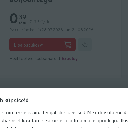
0
39
0,39 €/tk
€/tk
Pakkumine kehtib 28.07.2026 kuni 24.08.2026
Lisa lemmikuks
Lisa ostukorvi
Veel tooteid kaubamärgilt
Bradley
b küpsiseid
toimimiseks ainult vajalikke küpsised. Me ei kasuta muid k
te lubamisel kasutame esimese ja kolmanda osapoole jõudlus