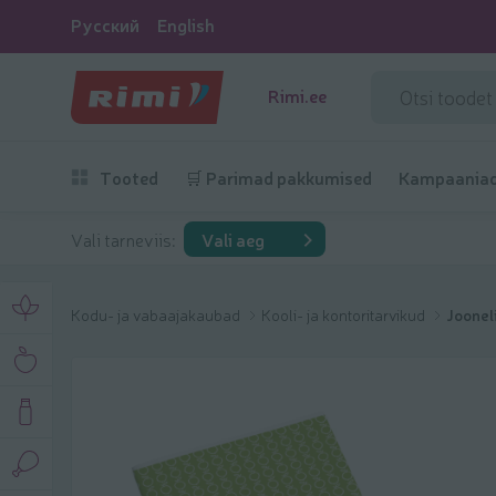
Русский
English
Rimi.ee
Tooted
🛒 Parimad pakkumised
Kampaania
Vali tarneviis:
Vali aeg
Kodu- ja vabaajakaubad
Kooli- ja kontoritarvikud
Joonel