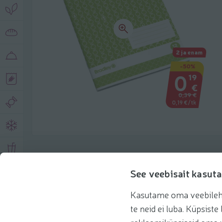
2 ja enam
-50%
0
19
€
0,39 €
0,19 €/tk
Toote andmed
See veebisait kasuta
Kasutame oma veebilehe 
Tooteinfo
Soovitatud tooted
te neid ei luba. Küpsis