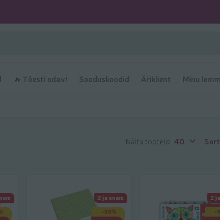
d
🔥 Tõesti odav!
Sooduskoodid
Äriklient
Minu lemm
Näita tooteid
40
Sort
enam
2 ja enam
2 j
%
-50%
-