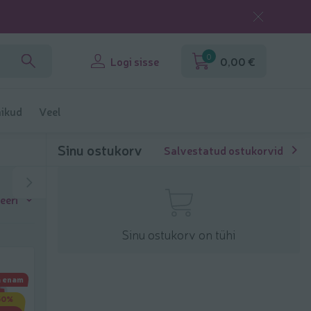
0
Logi sisse
0,00 €
ikud
Veel
Sinu ostukorv
Salvestatud ostukorvid
eeri
Sinu ostukorv on tühi
a enam
50%