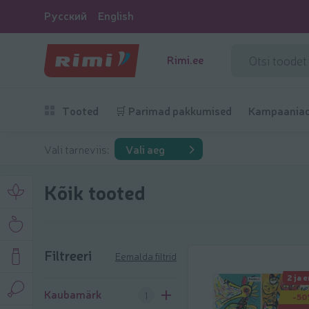
Русский
English
Rimi.ee
Tooted
🛒 Parimad pakkumised
Kampaania
Vali tarneviis:
Vali aeg
Kõik tooted
Filtreeri
Eemalda filtrid
2 ja 
Filtreeri
Kaubamärk
1
-50