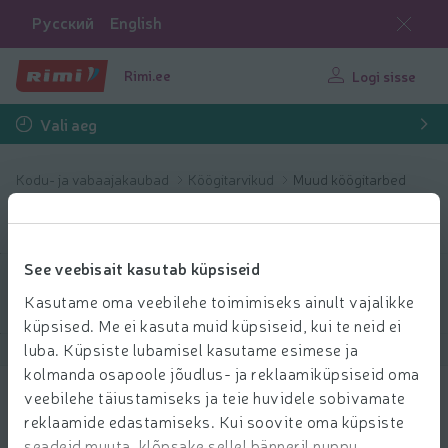
Русский
English
Rimi.ee
Logi sisse
Vali aeg
Kodu- ja vabaajakaubad
Köögitarvikud
Muud köögitarbed
Muud köögitarbed
See veebisait kasutab küpsiseid
Filtreeri tooteid
Kasutame oma veebilehe toimimiseks ainult vajalikke
küpsised. Me ei kasuta muid küpsiseid, kui te neid ei
luba. Küpsiste lubamisel kasutame esimese ja
Näita tooteid
40
Sorteeri
kolmanda osapoole jõudlus- ja reklaamiküpsiseid oma
veebilehe täiustamiseks ja teie huvidele sobivamate
Puulabidas Banquet 29cm
reklaamide edastamiseks. Kui soovite oma küpsiste
0.99 € per tk
seadeid muuta, klõpsake sellel bänneril nuppu
99