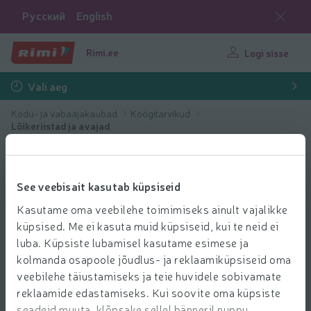
Русский
English
Rimi.ee
Logi sisse
Vali aeg
Kodu- ja vabaajakaubad
Köögitarvikud
Lõikeriistad ja avajad
See veebisait kasutab küpsiseid
Kasutame oma veebilehe toimimiseks ainult vajalikke
küpsised. Me ei kasuta muid küpsiseid, kui te neid ei
luba. Küpsiste lubamisel kasutame esimese ja
kolmanda osapoole jõudlus- ja reklaamiküpsiseid oma
veebilehe täiustamiseks ja teie huvidele sobivamate
reklaamide edastamiseks. Kui soovite oma küpsiste
seadeid muuta, klõpsake sellel bänneril nuppu