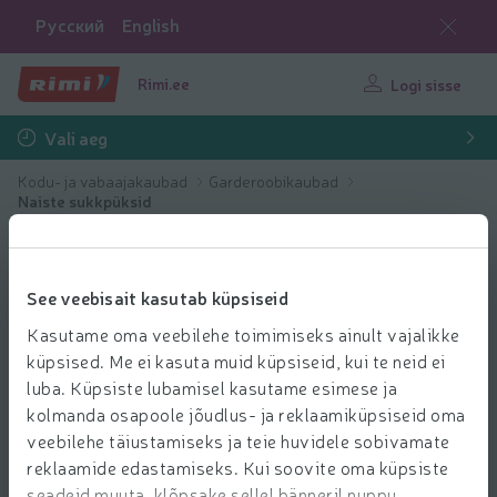
Русский
English
Rimi.ee
Logi sisse
Vali aeg
Kodu- ja vabaajakaubad
Garderoobikaubad
Naiste sukkpüksid
See veebisait kasutab küpsiseid
Kasutame oma veebilehe toimimiseks ainult vajalikke
küpsised. Me ei kasuta muid küpsiseid, kui te neid ei
luba. Küpsiste lubamisel kasutame esimese ja
kolmanda osapoole jõudlus- ja reklaamiküpsiseid oma
veebilehe täiustamiseks ja teie huvidele sobivamate
reklaamide edastamiseks. Kui soovite oma küpsiste
seadeid muuta, klõpsake sellel bänneril nuppu