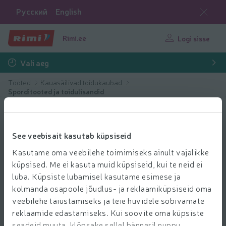
Русский
English
Rimi.ee
Logi sisse
Vali aeg
Tooted
Kauasäilivad toidukaubad
Sporditooted ja toidulisandid
See veebisait kasutab küpsiseid
Kasutame oma veebilehe toimimiseks ainult vajalikke
küpsised. Me ei kasuta muid küpsiseid, kui te neid ei
luba. Küpsiste lubamisel kasutame esimese ja
kolmanda osapoole jõudlus- ja reklaamiküpsiseid oma
veebilehe täiustamiseks ja teie huvidele sobivamate
reklaamide edastamiseks. Kui soovite oma küpsiste
seadeid muuta, klõpsake sellel bänneril nuppu