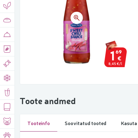
1
69
€
8,45 €/l
Toote andmed
Tooteinfo
Soovitatud tooted
Kasuta 