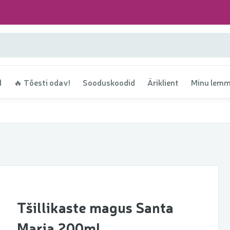
d
🔥 Tõesti odav!
Sooduskoodid
Äriklient
Minu lemm
Tšillikaste magus Santa
Maria 200ml