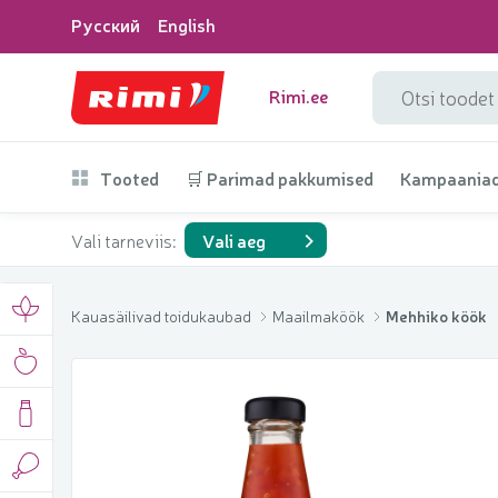
Русский
English
Rimi.ee
Tooted
🛒 Parimad pakkumised
Kampaania
Vali tarneviis:
Vali aeg
Kauasäilivad toidukaubad
Maailmaköök
Mehhiko köök