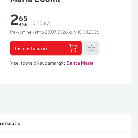
2
65
13,25 €/l
€/tk
Pakkumine kehtib 28.07.2026 kuni 10.08.2026
Lisa lemmikuks
Lisa ostukorvi
Veel tooteid kaubamärgilt
Santa Maria
retseptis