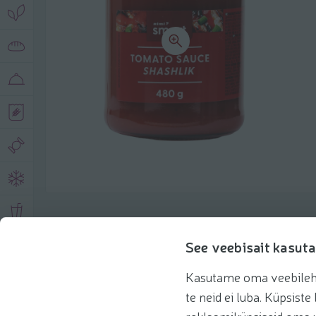
Toote andmed
See veebisait kasuta
Kasutame oma veebilehe 
Tooteinfo
Soovitatud tooted
Kasuta 
te neid ei luba. Küpsis