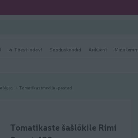
d
🔥 Tõesti odav!
Sooduskoodid
Äriklient
Minu lemm
arõigas
Tomatikastmed ja -pastad
Tomatikaste šašlõkile Rimi