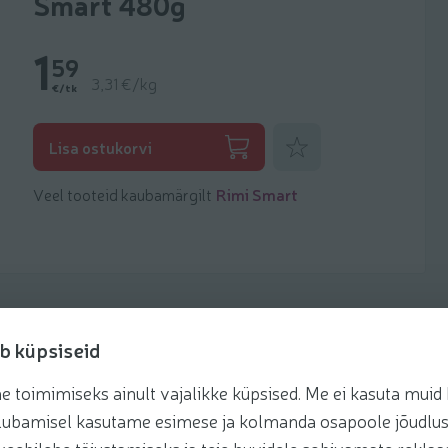
Smart 480g
1
59
3,31 €/kg
€/tk
Lisa lemmikuks
Lisa ostukorvi
Veel tooteid kaubamärgilt
Rimi Smart
b küpsiseid
toimimiseks ainult vajalikke küpsised. Me ei kasuta muid k
retseptis
te lubamisel kasutame esimese ja kolmanda osapoole jõudlus