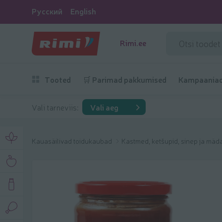
Русский
English
Rimi.ee
Tooted
🛒 Parimad pakkumised
Kampaania
Vali tarneviis:
Vali aeg
Kauasäilivad toidukaubad
Kastmed, ketšupid, sinep ja mäd