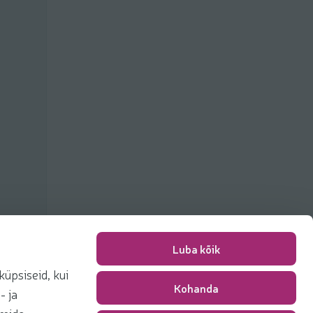
Luba kõik
üpsiseid, kui
Kohanda
Pakkimise tasu
0,00 €
- ja
Kokku
0,00 €