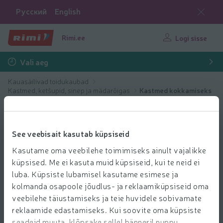
Русский
English
Rimi.ee
Logi sisse
Vali aeg
Kauasäilivad toidukaubad
Kastmed, ketšupid, sinep ja mädarõigas
Kastmed kokkamiseks
See veebisait kasutab küpsiseid
Kasutame oma veebilehe toimimiseks ainult vajalikke
küpsised. Me ei kasuta muid küpsiseid, kui te neid ei
luba. Küpsiste lubamisel kasutame esimese ja
kolmanda osapoole jõudlus- ja reklaamiküpsiseid oma
veebilehe täiustamiseks ja teie huvidele sobivamate
reklaamide edastamiseks. Kui soovite oma küpsiste
seadeid muuta, klõpsake sellel bänneril nuppu