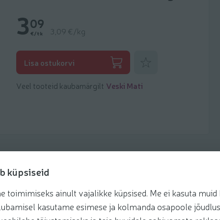
3
09
3,09 €/kg
€/tk
Lisa lemmikuks
Lisa ostukorvi
Veel tooteid kaubamärgilt
Veski Mati
b küpsiseid
toimimiseks ainult vajalikke küpsised. Me ei kasuta muid k
retseptis
te lubamisel kasutame esimese ja kolmanda osapoole jõudlus