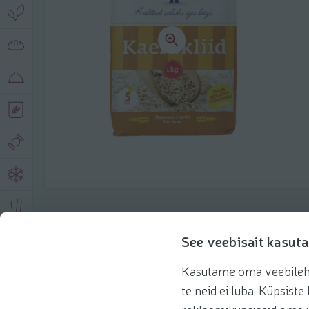
Toote andmed
See veebisait kasuta
Kasutame oma veebilehe 
Tooteinfo
Soovitatud tooted
Kasuta 
te neid ei luba. Küpsis