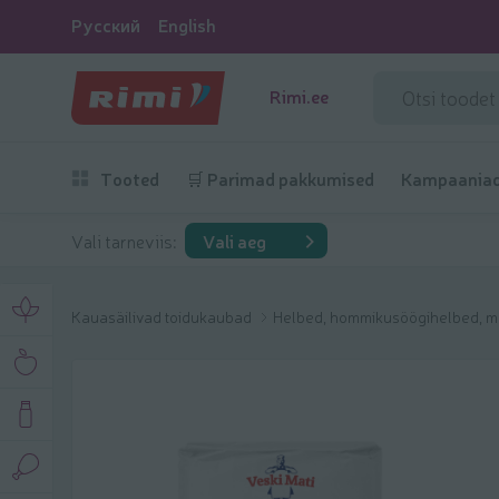
Русский
English
Rimi.ee
Tooted
🛒 Parimad pakkumised
Kampaania
Vali tarneviis:
Vali aeg
Kauasäilivad toidukaubad
Helbed, hommikusöögihelbed, m