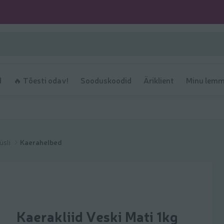
d
🔥 Tõesti odav!
Sooduskoodid
Äriklient
Minu lemm
üsli
Kaerahelbed
Kaerakliid Veski Mati 1kg