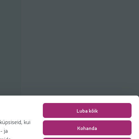
Luba kõik
üpsiseid, kui
Kohanda
Pakkimise tasu
0,00 €
- ja
Kokku
0,00 €