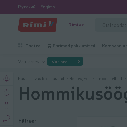
Русский
English
Rimi.ee
Tooted
🛒 Parimad pakkumised
Kampaania
Vali tarneviis:
Vali aeg
Kauasäilivad toidukaubad
Helbed, hommikusöögihelbed, m
Hommikusöög
Filtreeri