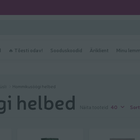
d
🔥 Tõesti odav!
Sooduskoodid
Äriklient
Minu lemm
üsli
Hommikusöögi helbed
i helbed
Näita tooteid
40
Sort