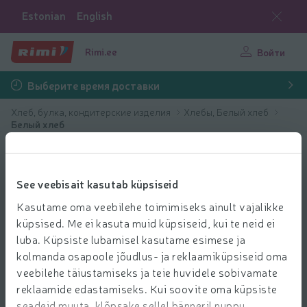
Estonian
English
Rimi.ee
Войти
Выберите время доставки
Хлеб, булка, кондитерские изделия
Хлебы, Белый хлеб
Белый хлеб
See veebisait kasutab küpsiseid
Kasutame oma veebilehe toimimiseks ainult vajalikke
küpsised. Me ei kasuta muid küpsiseid, kui te neid ei
luba. Küpsiste lubamisel kasutame esimese ja
kolmanda osapoole jõudlus- ja reklaamiküpsiseid oma
veebilehe täiustamiseks ja teie huvidele sobivamate
reklaamide edastamiseks. Kui soovite oma küpsiste
seadeid muuta, klõpsake sellel bänneril nuppu