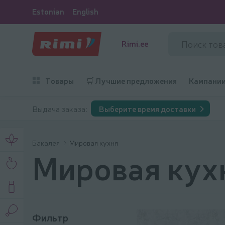
Estonian
English
Rimi.ee
Товары
🛒 Лучшие предложения
Кампани
Выдача заказа:
Выберите время доставки
Бакалея
Мировая кухня
Мировая кух
Фильтр