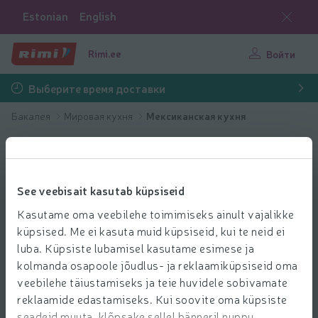
Estonian
English
Rimi.ee
Войти
Выберите время доставки
Бакалея
Мировая кухня
Мексиканская кухня
See veebisait kasutab küpsiseid
Kasutame oma veebilehe toimimiseks ainult vajalikke
küpsised. Me ei kasuta muid küpsiseid, kui te neid ei
luba. Küpsiste lubamisel kasutame esimese ja
kolmanda osapoole jõudlus- ja reklaamiküpsiseid oma
veebilehe täiustamiseks ja teie huvidele sobivamate
reklaamide edastamiseks. Kui soovite oma küpsiste
seadeid muuta, klõpsake sellel bänneril nuppu