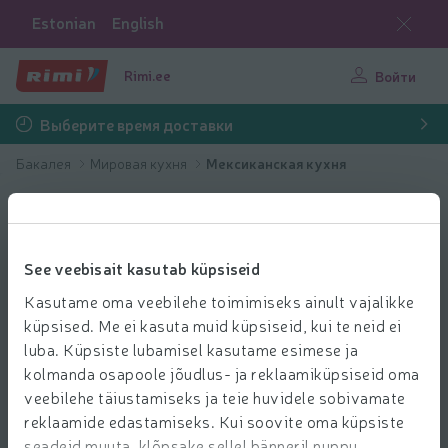
Estonian
English
Rimi.ee
Войти
Выберите время доставки
Бакалея
Мировая кухня
Мексиканская кухня
See veebisait kasutab küpsiseid
Kasutame oma veebilehe toimimiseks ainult vajalikke
küpsised. Me ei kasuta muid küpsiseid, kui te neid ei
luba. Küpsiste lubamisel kasutame esimese ja
kolmanda osapoole jõudlus- ja reklaamiküpsiseid oma
veebilehe täiustamiseks ja teie huvidele sobivamate
reklaamide edastamiseks. Kui soovite oma küpsiste
seadeid muuta, klõpsake sellel bänneril nuppu