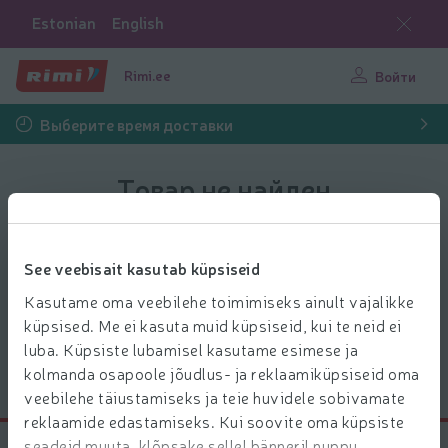
Estonian
English
Rimi.ee
Войти
Выберите время доставки
Товар не найден
К сожалению нам не удалось найти
продукт. Удостоверьтесь, что название
See veebisait kasutab küpsiseid
указано правильно
Kasutame oma veebilehe toimimiseks ainult vajalikke
küpsised. Me ei kasuta muid küpsiseid, kui te neid ei
luba. Küpsiste lubamisel kasutame esimese ja
Вернуться в магазин
kolmanda osapoole jõudlus- ja reklaamiküpsiseid oma
veebilehe täiustamiseks ja teie huvidele sobivamate
reklaamide edastamiseks. Kui soovite oma küpsiste
seadeid muuta, klõpsake sellel bänneril nuppu