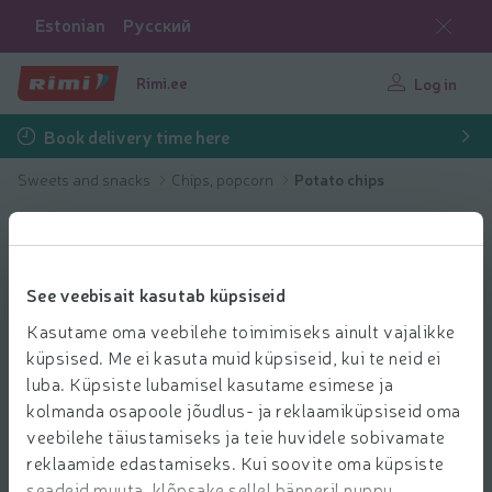
Estonian
Русский
Rimi.ee
Log in
Book delivery time here
Sweets and snacks
Chips, popcorn
Potato chips
See veebisait kasutab küpsiseid
Kasutame oma veebilehe toimimiseks ainult vajalikke
küpsised. Me ei kasuta muid küpsiseid, kui te neid ei
luba. Küpsiste lubamisel kasutame esimese ja
kolmanda osapoole jõudlus- ja reklaamiküpsiseid oma
veebilehe täiustamiseks ja teie huvidele sobivamate
reklaamide edastamiseks. Kui soovite oma küpsiste
seadeid muuta, klõpsake sellel bänneril nuppu