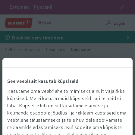
Estonian
Русский
Rimi.ee
Log in
Book delivery time here
Self-care products
Cosmetics
Concealer
See veebisait kasutab küpsiseid
Kasutame oma veebilehe toimimiseks ainult vajalikke
küpsised. Me ei kasuta muid küpsiseid, kui te neid ei
luba. Küpsiste lubamisel kasutame esimese ja
kolmanda osapoole jõudlus- ja reklaamiküpsiseid oma
veebilehe täiustamiseks ja teie huvidele sobivamate
reklaamide edastamiseks. Kui soovite oma küpsiste
seadeid muuta, klõpsake sellel bänneril nuppu