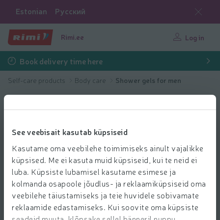
Estonian
Русский
Rimi.ee
Log in
Book delivery time here
Self-care products
Body care
Shower gels for men
See veebisait kasutab küpsiseid
Kasutame oma veebilehe toimimiseks ainult vajalikke
küpsised. Me ei kasuta muid küpsiseid, kui te neid ei
luba. Küpsiste lubamisel kasutame esimese ja
kolmanda osapoole jõudlus- ja reklaamiküpsiseid oma
veebilehe täiustamiseks ja teie huvidele sobivamate
reklaamide edastamiseks. Kui soovite oma küpsiste
seadeid muuta, klõpsake sellel bänneril nuppu