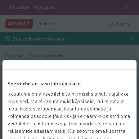
Estonian
Русский
Rimi.ee
Log in
Book delivery time here
Groceries
Sweet preserves
Sweet preserves
See veebisait kasutab küpsiseid
Filter products
Kasutame oma veebilehe toimimiseks ainult vajalikke
küpsised. Me ei kasuta muid küpsiseid, kui te neid ei
luba. Küpsiste lubamisel kasutame esimese ja
Show products
40
Sort
kolmanda osapoole jõudlus- ja reklaamiküpsiseid oma
veebilehe täiustamiseks ja teie huvidele sobivamate
reklaamide edastamiseks. Kui soovite oma küpsiste
1
2
3
seadeid muuta, klõpsake sellel bänneril nuppu