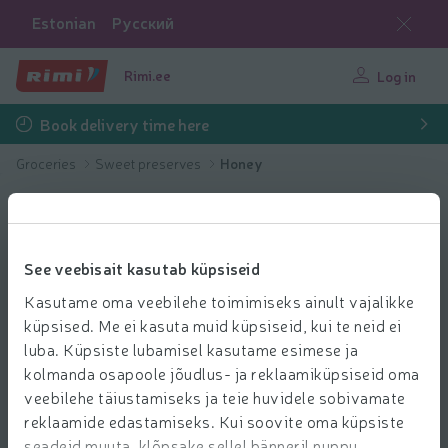
Estonian
Русский
Rimi.ee
Log in
Book delivery time here
Groceries
Sweet preserves
Honey
See veebisait kasutab küpsiseid
Kasutame oma veebilehe toimimiseks ainult vajalikke
küpsised. Me ei kasuta muid küpsiseid, kui te neid ei
luba. Küpsiste lubamisel kasutame esimese ja
kolmanda osapoole jõudlus- ja reklaamiküpsiseid oma
veebilehe täiustamiseks ja teie huvidele sobivamate
reklaamide edastamiseks. Kui soovite oma küpsiste
seadeid muuta, klõpsake sellel bänneril nuppu