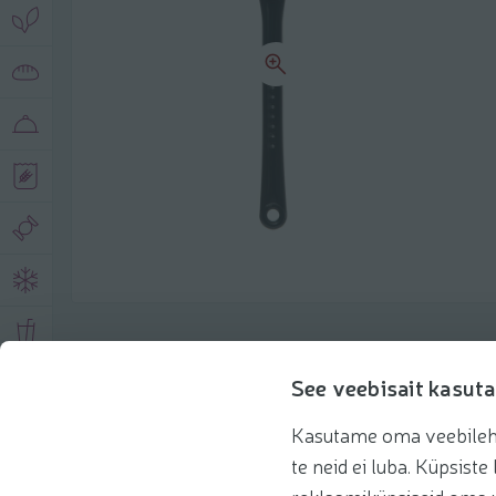
Product description
See veebisait kasuta
Kasutame oma veebilehe 
Basic information
Recommendations
te neid ei luba. Küpsis