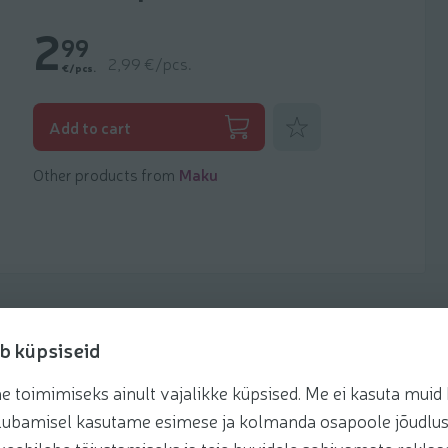
2
99
2,99 €/pcs.
€/pcs.
Add to favorites
Add to cart
Other products from
Maku
b küpsiseid
toimimiseks ainult vajalikke küpsised. Me ei kasuta muid k
te lubamisel kasutame esimese ja kolmanda osapoole jõudlus