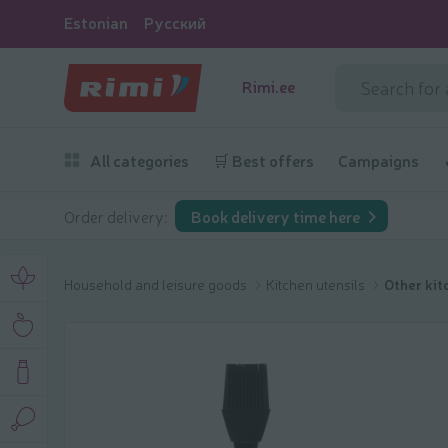
Estonian
Русский
Rimi.ee
All categories
🛒 Best offers
Campaigns
Order delivery:
Book delivery time here
Household and leisure goods
Kitchen utensils
Other kit