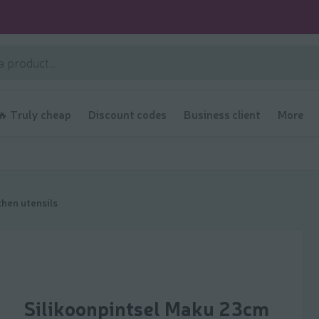
🔥 Truly cheap
Discount codes
Business client
More
chen utensils
Silikoonpintsel Maku 23cm