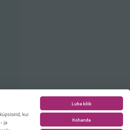
Luba kõik
üpsiseid, kui
Kohanda
Packing fee
0,00 €
- ja
Total
0,00 €