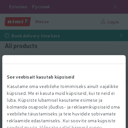
Estonian
Русский
Rimi.ee
Log in
Book delivery time here
All products
Filter products
See veebisait kasutab küpsiseid
Show products
40
Sort
Kasutame oma veebilehe toimimiseks ainult vajalikke
küpsised. Me ei kasuta muid küpsiseid, kui te neid ei
Universaalkäärid Maku
luba. Küpsiste lubamisel kasutame esimese ja
3.39 € per pcs.
3
kolmanda osapoole jõudlus- ja reklaamiküpsiseid oma
39
Price per unit: 3,39 €/pcs.
3,39 €/pcs.
€/pcs.
veebilehe täiustamiseks ja teie huvidele sobivamate
Add to 
reklaamide edastamiseks. Kui soovite oma küpsiste
Add to cart
seadeid muuta, klõpsake sellel bänneril nuppu