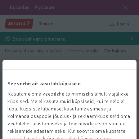
Estonian
Русский
Rimi.ee
Log in
Book delivery time here
Household and leisure goods
Kitchen utensils
For baking
See veebisait kasutab küpsiseid
Kasutame oma veebilehe toimimiseks ainult vajalikke
küpsised. Me ei kasuta muid küpsiseid, kui te neid ei
luba. Küpsiste lubamisel kasutame esimese ja
kolmanda osapoole jõudlus- ja reklaamiküpsiseid oma
veebilehe täiustamiseks ja teie huvidele sobivamate
reklaamide edastamiseks. Kui soovite oma küpsiste
seadeid muuta, klõpsake sellel bänneril nuppu