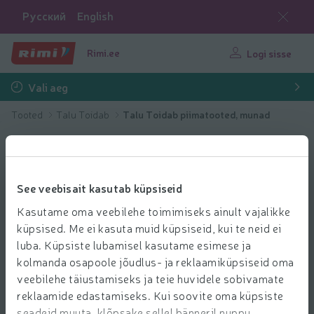
Русский
English
Rimi.ee
Logi sisse
Vali aeg
Tooted
Talu Toidab
Talu Toidab piimatooted, munad
See veebisait kasutab küpsiseid
Kasutame oma veebilehe toimimiseks ainult vajalikke
küpsised. Me ei kasuta muid küpsiseid, kui te neid ei
luba. Küpsiste lubamisel kasutame esimese ja
kolmanda osapoole jõudlus- ja reklaamiküpsiseid oma
veebilehe täiustamiseks ja teie huvidele sobivamate
reklaamide edastamiseks. Kui soovite oma küpsiste
seadeid muuta, klõpsake sellel bänneril nuppu