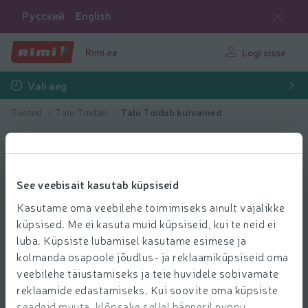
Русский
English
Rimi.ee
Logi sisse
Vali aeg
Tooted
Talu Toidab
Talu Toidab kuivained
See veebisait kasutab küpsiseid
Kasutame oma veebilehe toimimiseks ainult vajalikke
küpsised. Me ei kasuta muid küpsiseid, kui te neid ei
luba. Küpsiste lubamisel kasutame esimese ja
kolmanda osapoole jõudlus- ja reklaamiküpsiseid oma
veebilehe täiustamiseks ja teie huvidele sobivamate
reklaamide edastamiseks. Kui soovite oma küpsiste
seadeid muuta, klõpsake sellel bänneril nuppu