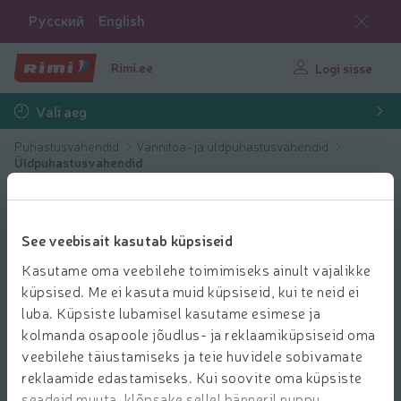
Русский
English
Rimi.ee
Logi sisse
Vali aeg
Puhastusvahendid
Vannitoa- ja üldpuhastusvahendid
Üldpuhastusvahendid
See veebisait kasutab küpsiseid
Kasutame oma veebilehe toimimiseks ainult vajalikke
küpsised. Me ei kasuta muid küpsiseid, kui te neid ei
luba. Küpsiste lubamisel kasutame esimese ja
kolmanda osapoole jõudlus- ja reklaamiküpsiseid oma
veebilehe täiustamiseks ja teie huvidele sobivamate
reklaamide edastamiseks. Kui soovite oma küpsiste
seadeid muuta, klõpsake sellel bänneril nuppu