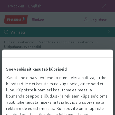
Русский
English
Rimi.ee
Logi sisse
Vali aeg
Puhastusvahendid
Vannitoa- ja üldpuhastusvahendid
Üldpuhastusvahendid
See veebisait kasutab küpsiseid
Kasutame oma veebilehe toimimiseks ainult vajalikke
küpsised. Me ei kasuta muid küpsiseid, kui te neid ei
luba. Küpsiste lubamisel kasutame esimese ja
kolmanda osapoole jõudlus- ja reklaamiküpsiseid oma
veebilehe täiustamiseks ja teie huvidele sobivamate
reklaamide edastamiseks. Kui soovite oma küpsiste
seadeid muuta, klõpsake sellel bänneril nuppu