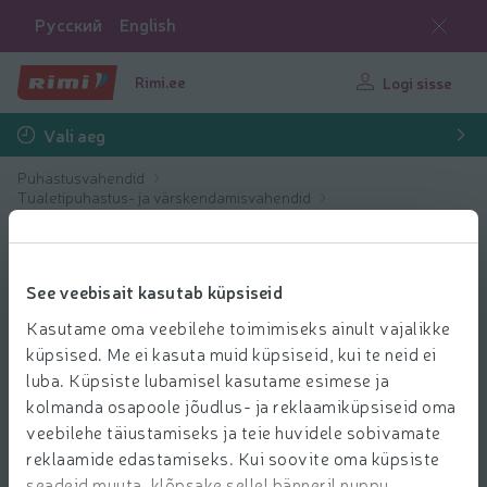
Русский
English
Rimi.ee
Logi sisse
Vali aeg
Puhastusvahendid
Tualetipuhastus- ja värskendamisvahendid
Tualeti puhastusvahendid
See veebisait kasutab küpsiseid
Kasutame oma veebilehe toimimiseks ainult vajalikke
küpsised. Me ei kasuta muid küpsiseid, kui te neid ei
luba. Küpsiste lubamisel kasutame esimese ja
kolmanda osapoole jõudlus- ja reklaamiküpsiseid oma
veebilehe täiustamiseks ja teie huvidele sobivamate
reklaamide edastamiseks. Kui soovite oma küpsiste
seadeid muuta, klõpsake sellel bänneril nuppu