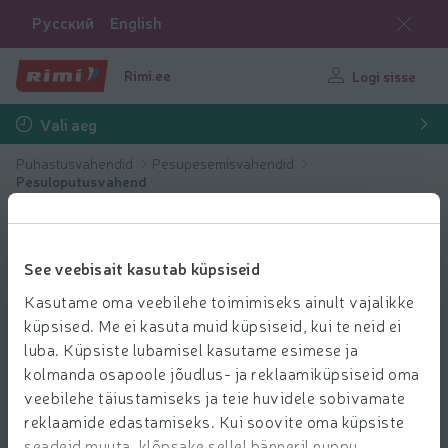
Русский
English
Rimi.ee
Logi sisse
Vali aeg
Puhastusvahendid
Pesupesemisvahendid
Pesuloputusvahend
See veebisait kasutab küpsiseid
Kasutame oma veebilehe toimimiseks ainult vajalikke
küpsised. Me ei kasuta muid küpsiseid, kui te neid ei
luba. Küpsiste lubamisel kasutame esimese ja
kolmanda osapoole jõudlus- ja reklaamiküpsiseid oma
veebilehe täiustamiseks ja teie huvidele sobivamate
reklaamide edastamiseks. Kui soovite oma küpsiste
seadeid muuta, klõpsake sellel bänneril nuppu