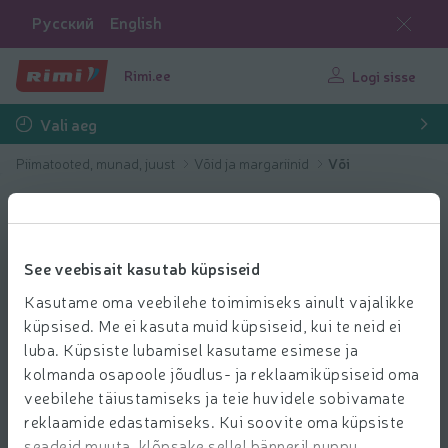
Русский
English
Rimi.ee
Logi sisse
Vali aeg
Piimatooted, munad, juust
Võid ja margariinid
Või
See veebisait kasutab küpsiseid
Kasutame oma veebilehe toimimiseks ainult vajalikke
küpsised. Me ei kasuta muid küpsiseid, kui te neid ei
luba. Küpsiste lubamisel kasutame esimese ja
kolmanda osapoole jõudlus- ja reklaamiküpsiseid oma
veebilehe täiustamiseks ja teie huvidele sobivamate
reklaamide edastamiseks. Kui soovite oma küpsiste
seadeid muuta, klõpsake sellel bänneril nuppu