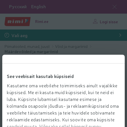
Русский
English
Rimi.ee
Logi sisse
Vali aeg
Piimatooted, munad, juust
Võid ja margariinid
Määrdevõided ja margariinid
See veebisait kasutab küpsiseid
Kasutame oma veebilehe toimimiseks ainult vajalikke
küpsised. Me ei kasuta muid küpsiseid, kui te neid ei
luba. Küpsiste lubamisel kasutame esimese ja
kolmanda osapoole jõudlus- ja reklaamiküpsiseid oma
veebilehe täiustamiseks ja teie huvidele sobivamate
reklaamide edastamiseks. Kui soovite oma küpsiste
seadeid muuta, klõpsake sellel bänneril nuppu