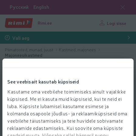
Русский
English
Rimi.ee
Logi sisse
Vali aeg
Piimatooted, munad, juust
Kastmed, majonees
Majoneesikastmed
See veebisait kasutab küpsiseid
Kasutame oma veebilehe toimimiseks ainult vajalikke
küpsised. Me ei kasuta muid küpsiseid, kui te neid ei
luba. Küpsiste lubamisel kasutame esimese ja
kolmanda osapoole jõudlus- ja reklaamiküpsiseid oma
veebilehe täiustamiseks ja teie huvidele sobivamate
reklaamide edastamiseks. Kui soovite oma küpsiste
seadeid muuta, klõpsake sellel bänneril nuppu