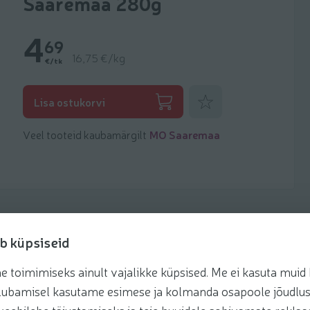
Saaremaa 280g
4
69
16,75 €/kg
€/tk
Lisa lemmikuks
Lisa ostukorvi
Veel tooteid kaubamärgilt
MO Saaremaa
b küpsiseid
toimimiseks ainult vajalikke küpsised. Me ei kasuta muid k
retseptis
te lubamisel kasutame esimese ja kolmanda osapoole jõudlus