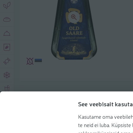
Toote andmed
See veebisait kasuta
Kasutame oma veebilehe 
Tooteinfo
Soovitatud tooted
Kasuta 
te neid ei luba. Küpsis