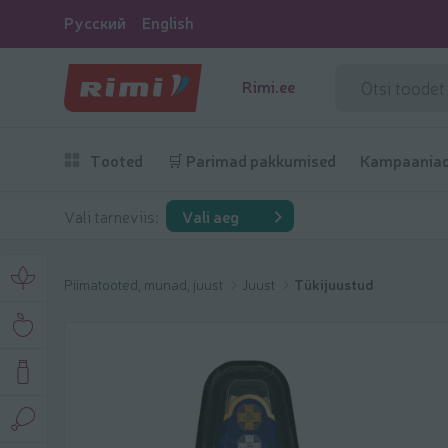
Русский
English
Rimi.ee
Tooted
🛒 Parimad pakkumised
Kampaania
Vali tarneviis:
Vali aeg
Piimatooted, munad, juust
Juust
Tükijuustud