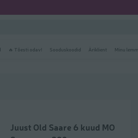
d
🔥 Tõesti odav!
Sooduskoodid
Äriklient
Minu lemm
Juust Old Saare 6 kuud MO